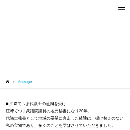
Message
Message
⬛︎ 江﨑てつま代議士の薫陶を受け
江﨑てつま衆議院議員の地元秘書になり20年。
代議士秘書として地域の要望に奔走した経験は、掛け替えのない
私の宝物であり、多くのことを学ばさせていただきました。