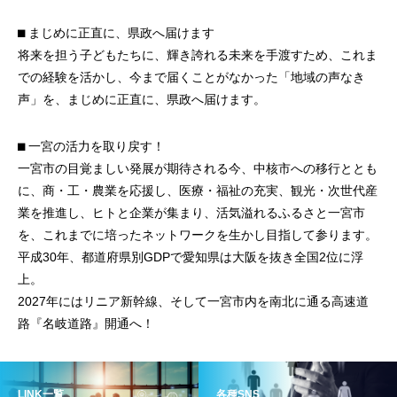
⬛︎ まじめに正直に、県政へ届けます
将来を担う子どもたちに、輝き誇れる未来を手渡すため、これま
での経験を活かし、今まで届くことがなかった「地域の声なき
声」を、まじめに正直に、県政へ届けます。
⬛︎ 一宮の活力を取り戻す！
一宮市の目覚ましい発展が期待される今、中核市への移行ととも
に、商・工・農業を応援し、医療・福祉の充実、観光・次世代産
業を推進し、ヒトと企業が集まり、活気溢れるふるさと一宮市
を、これまでに培ったネットワークを生かし目指して参ります。
平成30年、都道府県別GDPで愛知県は大阪を抜き全国2位に浮
上。
2027年にはリニア新幹線、そして一宮市内を南北に通る高速道
路『名岐道路』開通へ！
LINK一覧
各種SNS