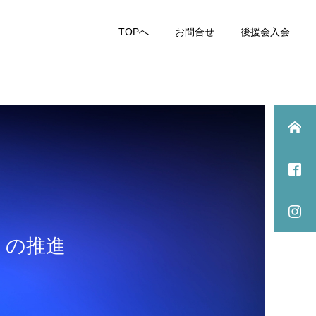
TOPへ
お問合せ
後援会入会
』の推進