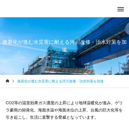
激甚化が進む水災害に耐える河川改修・治水対策を加
速
激甚化が進む水災害に耐える河川改修・治水対策を加速
CO2等の温室効果ガス濃度の上昇により地球温暖化が進み、ゲリ
ラ豪雨の頻発化、海面水温や海面水位の上昇、台風の巨大化等を
引き起こし、生活に直撃する脅威となっています。