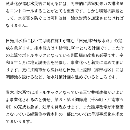
激甚化が進む水災害に耐えるには、将来的に温室効果ガス排出量
をコントロールすることがとても重要です。しかし喫緊の課題と
して、水災害を防ぐには河川改修・治水対策を加速させなければ
なりません。
日光川水系においては現在施工が進む「日光川2号放水路」の完
成を急ぎます。排水能力は１秒間に60㎥となる計画です。またそ
の上流でボトルネックとなっている割田橋の改修も必要です。令
和５年１月に地元説明会を開催し、事業化へと着実に進めてまい
ります。更に江南市から流れ込む日光川上流部（瀬部地区）には
調節池を設けるなど、治水対策計画を進めているところです。
青木川水系ではボトルネックとなっている三ツ井橋改修がいよい
よ事業化されるのと併せ、第３・第４調節池（千秋町・江南市五
明）の完成も急ぎ、効果を発現させます。また護岸改修が未整備
となっている緑葉側や青木川の一部については早期事業化を求め
てまいります。