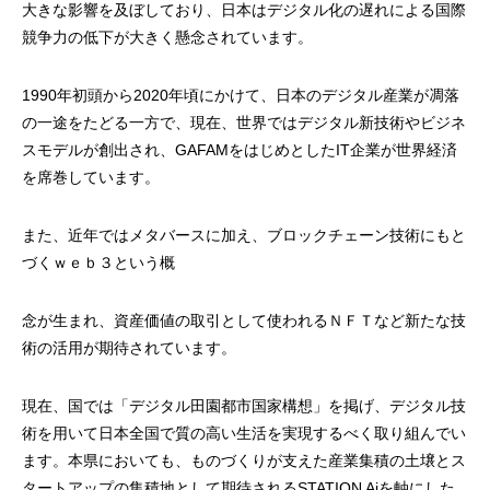
大きな影響を及ぼしており、日本はデジタル化の遅れによる国際
競争力の低下が大きく懸念されています。
1990年初頭から2020年頃にかけて、日本のデジタル産業が凋落
の一途をたどる一方で、現在、世界ではデジタル新技術やビジネ
スモデルが創出され、GAFAMをはじめとしたIT企業が世界経済
を席巻しています。
また、近年ではメタバースに加え、ブロックチェーン技術にもと
づくｗｅｂ３という概
念が生まれ、資産価値の取引として使われるＮＦＴなど新たな技
術の活用が期待されています。
現在、国では「デジタル田園都市国家構想」を掲げ、デジタル技
術を用いて日本全国で質の高い生活を実現するべく取り組んでい
ます。本県においても、ものづくりが支えた産業集積の土壌とス
タートアップの集積地として期待されるSTATION Aiを軸にした