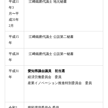
平成11
江﨑鐵磨代議士 地元秘書
年3
月〜平
成31年
2月
平成15
江﨑鐵磨代議士 公設第二秘書
年
平成28
江﨑鐵磨代議士 公設第一秘書
年
平成31
愛知県議会議員 初当選
年
経済労働委員会 委員
産業イノベーション推進特別委員会 委員
令和2
県民環境委員会 委員